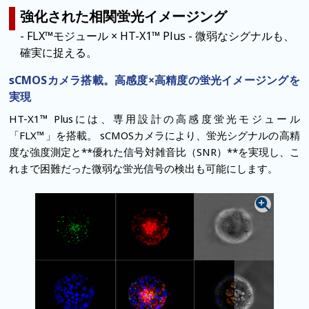
強化された相関蛍光イメージング
- FLX™モジュール × HT-X1™ Plus - 微弱なシグナルも、
確実に捉える。
sCMOSカメラ搭載。高感度×高精度の蛍光イメージングを
実現
HT-X1™ Plusには、専用設計の高感度蛍光モジュール
「FLX™」を搭載。
sCMOSカメラにより、蛍光シグナルの高精
度な強度測定と**優れた信号対雑音比（SNR）**を実現し、こ
れまで困難だった微弱な蛍光信号の検出も可能にします。