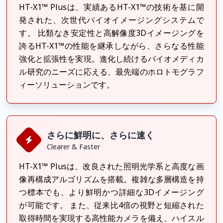
HT-X1™ Plusは、実績あるHT-X1™の技術を基に開
発された、次世代バイオイメージングシステムで
す。
比類なき安定性と高解像度3Dイメージングを
誇るHT-X1™の性能を継承しながら、さらなる性能
強化と拡張性を実現。進化し続けるバイオメディカ
ル研究のニーズに応える、最先端のホロトモグラフ
ィーソリューションです。
さらに鮮明に、さらに速く
Clearer & Faster
HT-X1™ Plusは、改良された照明光学系と高度な画
像再構成アルゴリズムを搭載。複雑な多層構造を持
つ標本でも、より鮮明かつ詳細な3Dイメージング
が可能です。
また、従来比4倍の視野と短縮された
取得時間を実現する高性能カメラを備え、ハイスル