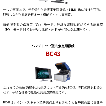
一つの画面上で、光学像から走査電子顕微鏡（SEM）像に移行が可能。
観察しながら元素分析オート機能ですぐに高画質。
前処理不要の低真空（LV） モード、詳細な形態観察ができる高真空
（HV）モード 誰でも手軽に観察・分 析が可能な卓上SEMです。
ベンチトップ型共焦点顕微鏡
BC43
これまでの高額で複雑な共焦点に比べ革新的なBC43。専門知識を必要と
せず、手頃な価格で最適な共焦点顕微鏡です。
BC43はポイン トスキャン型共焦点よりも少なくとも10倍高速に画像を