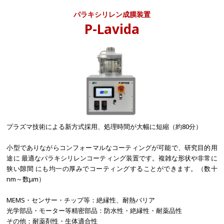
パラキシリレン成膜装置
P-Lavida
プラズマ技術による新方式採用、処理時間が大幅に短縮（約80分）
小型でありながらコンフォーマルなコーティングが可能で、研究目的用
途に 最適なパラキシリレンコーティング装置です。複雑な形状や非常に
狭い隙間 にも均一の厚みでコーティングすることができます。（数十
nm～数μm）
MEMS・センサー・チップ等：絶縁性、耐熱バリア
光学部品・モーター等精密部品：防水性・絶縁性・耐薬品性
その他：耐薬剤性・生体適合性