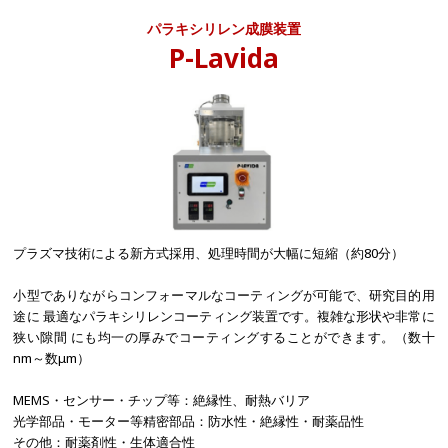
パラキシリレン成膜装置
P-Lavida
プラズマ技術による新方式採用、処理時間が大幅に短縮（約80分）
小型でありながらコンフォーマルなコーティングが可能で、研究目的用
途に 最適なパラキシリレンコーティング装置です。複雑な形状や非常に
狭い隙間 にも均一の厚みでコーティングすることができます。（数十
nm～数μm）
MEMS・センサー・チップ等：絶縁性、耐熱バリア
光学部品・モーター等精密部品：防水性・絶縁性・耐薬品性
その他：耐薬剤性・生体適合性