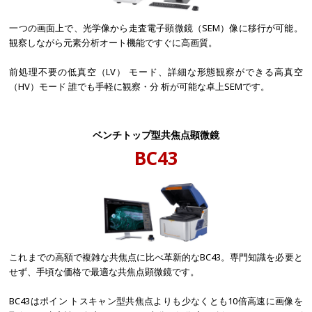
一つの画面上で、光学像から走査電子顕微鏡（SEM）像に移行が可能。
観察しながら元素分析オート機能ですぐに高画質。
前処理不要の低真空（LV） モード、詳細な形態観察ができる高真空
（HV）モード 誰でも手軽に観察・分 析が可能な卓上SEMです。
ベンチトップ型共焦点顕微鏡
BC43
これまでの高額で複雑な共焦点に比べ革新的なBC43。専門知識を必要と
せず、手頃な価格で最適な共焦点顕微鏡です。
BC43はポイン トスキャン型共焦点よりも少なくとも10倍高速に画像を